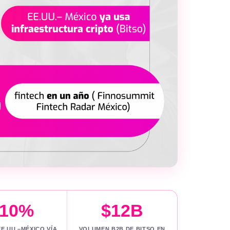
+10%
$12B
E.UU.–MÉXICO VÍA
VOLUMEN B2B DE BITSO EN