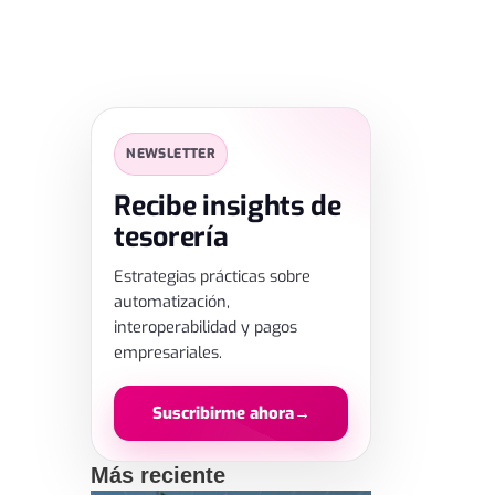
SUSCRIPCIÓN
✕
NEWSLETTER
Déjanos tus datos
Recibe insights de
tesorería
Estrategias prácticas sobre
automatización,
interoperabilidad y pagos
empresariales.
Suscribirme ahora
→
Más reciente
Al enviar aceptas el tratamiento de