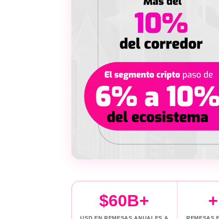
$60B+
USD EN REMESAS ANUALES A
REMESAS E