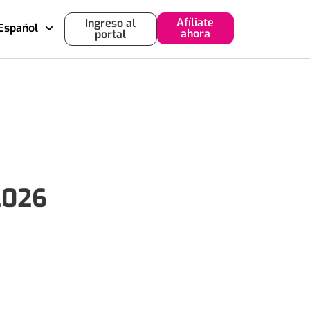
Afíliate
Ingreso al
Español
ahora
portal
2026