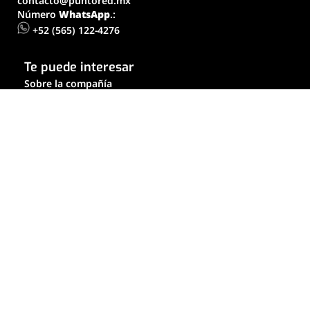
contacto@puntored.mx
Número
WhatsApp
.:
+52 (565) 122-4276
Te puede interesar
Sobre la compañía
Contáctanos
Aviso de privacidad
Colaboradores
Términos y condiciones
Políticas
© Puntored - All rights reserved - Privacy policies
Únete a la conversación