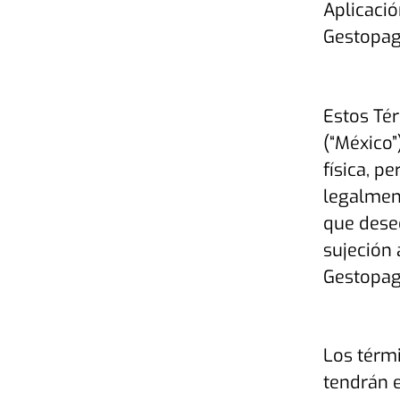
Aplicació
Gestopa
Estos Tér
(“
México
”
física, p
legalment
que desee
sujeción 
Gestopago
Los térm
tendrán e