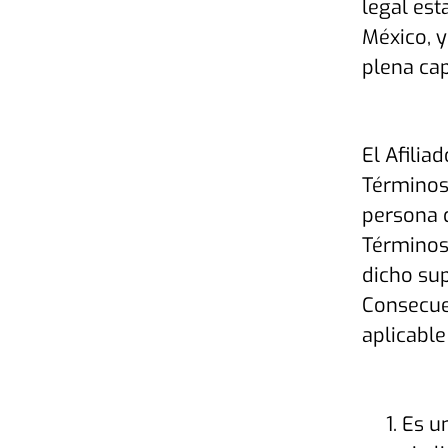
legal est
México, y
plena cap
El Afilia
Términos 
persona q
Términos 
dicho sup
Consecuen
aplicable
Es un