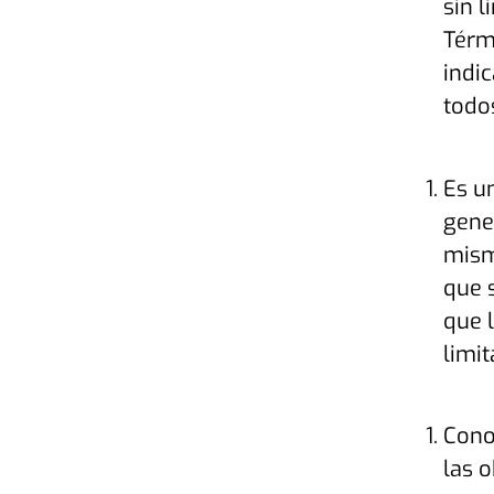
sin 
Térm
indi
todo
Es u
gene
mism
que 
que 
limi
Cono
las 