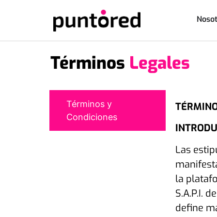
Nosot
Términos
Legales
Términos y
TÉRMINO
Condiciones
INTRODU
Las estip
manifesta
la platafo
S.A.P.I. de
define má