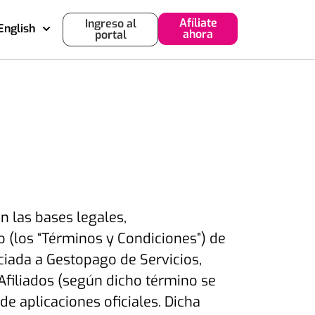
Afíliate
Ingreso al
English
ahora
portal
n las bases legales,
 (los “
Términos y Condiciones
”) de
nciada a Gestopago de Servicios,
s Afiliados (según dicho término se
de aplicaciones oficiales. Dicha