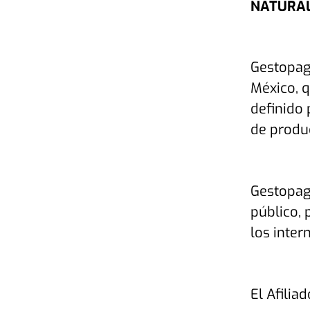
NATURAL
Gestopag
México, q
definido 
de produc
Gestopago
público, 
los inte
El Afilia