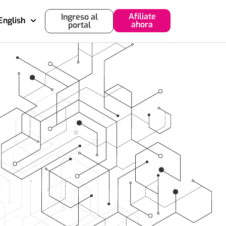
Afíliate
Ingreso al
English
ahora
portal