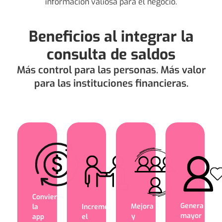
información valiosa para el negocio.
Beneficios al integrar la
consulta de saldos
Más control para las personas. Más valor
para las instituciones financieras.
Convierte
Genera
Mejora
la
Incrementa
mayor
y
app
el