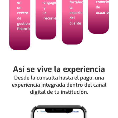
conocimient
fortalece
en
engagement
de
la
un
y
usuario
experiencia
centro
la
del
de
recurrencia
cliente
gestión
financiera
Así se vive la experiencia
Desde la consulta hasta el pago, una
experiencia integrada dentro del canal
digital de tu institución.