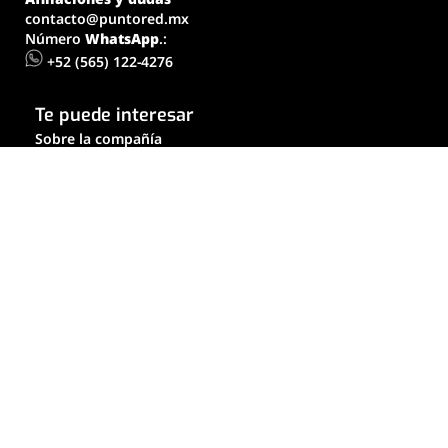
contacto@puntored.mx
Número
WhatsApp
.:
+52 (565) 122-4276
Te puede interesar
Sobre la compañía
Contáctanos
Aviso de privacidad
Colaboradores
Términos y condiciones
Políticas
© Puntored - All rights reserved - Privacy policies
Únete a la conversación